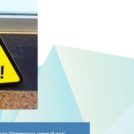
чка “Осторожно, мокрый пол”.