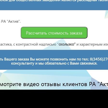
 РА “Актив”.
Рассчитать стоимость заказа
астика, с контрастной надписью “
скользко”
и характерным из
ть Вашего заказа Вы можете позвонить нам по тел.: 8(3456)27
консультанту и мы обязательно с Вами свяжемся.
мотрите видео отзывы клиентов РА "Ак