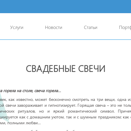
Услуги
Новости
Статьи
Порт
СВАДЕБНЫЕ СВЕЧИ
а горела на столе, свеча горела…
век, как известно, может бесконечно смотреть на три вещи, одна и
ой свечи завораживает и гипнотизирует. Горящая свеча – это не то
тических ритуалов, но и яркий романтический символ. Приче
циируется как с домашним уютом, так и с шумным праздником; как с
ми, полными любви…