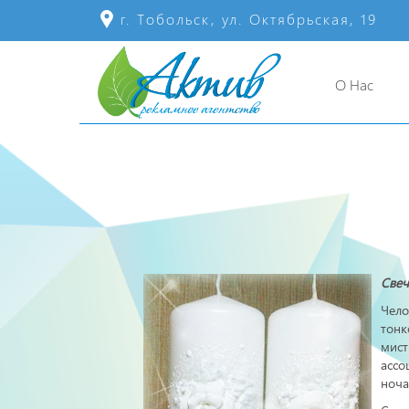
г. Тобольск, ул. Октябрьская, 19
О Нас
Свеч
Чело
тонк
мис
ассо
ноча