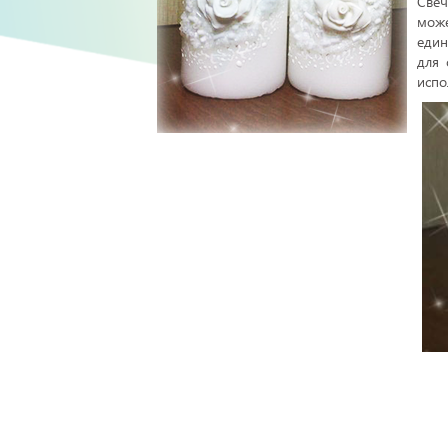
Свеч
може
един
для 
испо