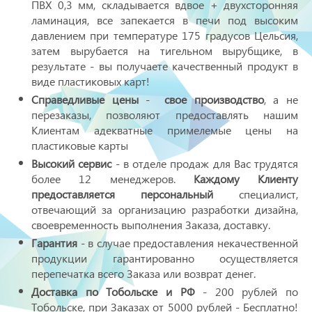
ПВХ 0,3 мм, складывается вдвое + двухсторонняя
ламинация, все запекается в печи под высоким
давлением при температуре 175 градусов Цельсия,
затем вырубается на тигельном вырубщике, в
результате - вы получаете качественный продукт в
виде пластиковых карт!
Справедливые цены
-
свое производство
, а не
перезаказы, позволяют предоставлять нашим
Клиентам адекватные примелемые цены на
пластиковые карты
Высокий сервис
- в отделе продаж для Вас трудятся
более 12 менеджеров.
Каждому Клиенту
предоставляется персональный
специалист,
отвечающий за организацию разработки дизайна,
своевременность выполнения Заказа, доставку.
Гарантия
- в случае предоставления некачественной
продукции гарантированно осуществляется
перепечатка всего Заказа или возврат денег.
Доставка по Тобольске и РФ
- 200 рублей по
Тобольске, при Заказах от 5000 рублей - Бесплатно!