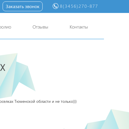
8(3456)270-877
Заказать звонок
фолио
Отзывы
Контакты
Х
елках Тюменской области и не только)))