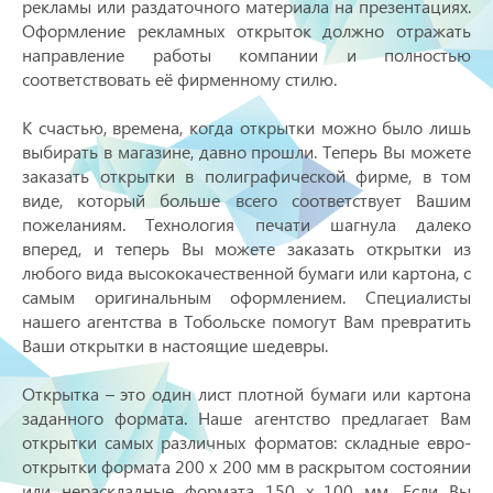
рекламы или раздаточного материала на презентациях.
Оформление рекламных открыток должно отражать
направление работы компании и полностью
соответствовать её фирменному стилю.
К счастью, времена, когда открытки можно было лишь
выбирать в магазине, давно прошли. Теперь Вы можете
заказать открытки в полиграфической фирме, в том
виде, который больше всего соответствует Вашим
пожеланиям. Технология печати шагнула далеко
вперед, и теперь Вы можете заказать открытки из
любого вида высококачественной бумаги или картона, с
самым оригинальным оформлением. Специалисты
нашего агентства в Тобольске помогут Вам превратить
Ваши открытки в настоящие шедевры.
Открытка – это один лист плотной бумаги или картона
заданного формата. Наше агентство предлагает Вам
открытки самых различных форматов: складные евро-
открытки формата 200 х 200 мм в раскрытом состоянии
или нераскладные формата 150 х 100 мм. Если Вы