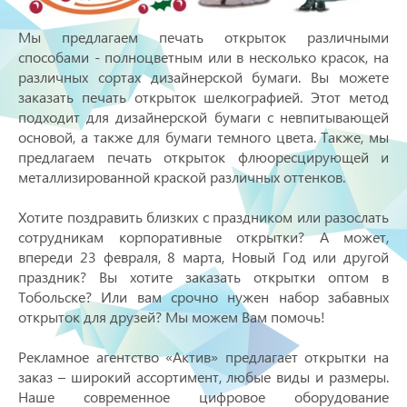
Мы предлагаем печать открыток различными
способами - полноцветным или в несколько красок, на
различных сортах дизайнерской бумаги. Вы можете
заказать печать открыток шелкографией. Этот метод
подходит для дизайнерской бумаги с невпитывающей
основой, а также для бумаги темного цвета. Также, мы
предлагаем печать открыток флюоресцирующей и
металлизированной краской различных оттенков.
Хотите поздравить близких с праздником или разослать
сотрудникам корпоративные открытки? А может,
впереди 23 февраля, 8 марта, Новый Год или другой
праздник? Вы хотите заказать открытки оптом в
Тобольске? Или вам срочно нужен набор забавных
открыток для друзей? Мы можем Вам помочь!
Рекламное агентство «Актив» предлагает открытки на
заказ – широкий ассортимент, любые виды и размеры.
Наше современное цифровое оборудование