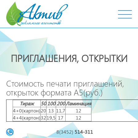
г. Тобольск, ул. Октябрьская, 19
ПРИГЛАШЕНИЯ, ОТКРЫТКИ
Стоимость печати приглашений,
открыток формата А5(руб.)
Тираж
50
100
200
Ламинация
4+0(картон)
20
13
11,7
12
4+4(картон)
32
19,5
17
12
8(3452)
514-311