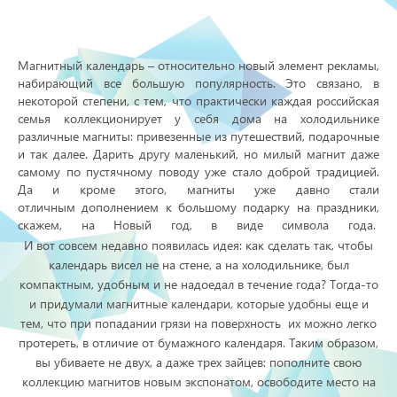
Магнитный календарь – относительно новый элемент рекламы,
набирающий все большую популярность. Это связано, в
некоторой степени, с тем, что практически каждая российская
семья коллекционирует у себя дома на холодильнике
различные магниты: привезенные из путешествий, подарочные
и так далее. Дарить другу маленький, но милый магнит даже
самому по пустячному поводу уже стало доброй традицией.
Да и кроме этого, магниты уже давно стали
отличным дополнением к большому подарку на праздники,
скажем, на Новый год, в виде символа года.
И вот совсем недавно появилась идея: как сделать так, чтобы
календарь висел не на стене, а на холодильнике, был
компактным, удобным и не надоедал в течение года? Тогда-то
и придумали магнитные календари, которые удобны еще и
тем, что при попадании грязи на поверхность их можно легко
протереть, в отличие от бумажного календаря. Таким образом,
вы убиваете не двух, а даже трех зайцев: пополните свою
коллекцию магнитов новым экспонатом, освободите место на