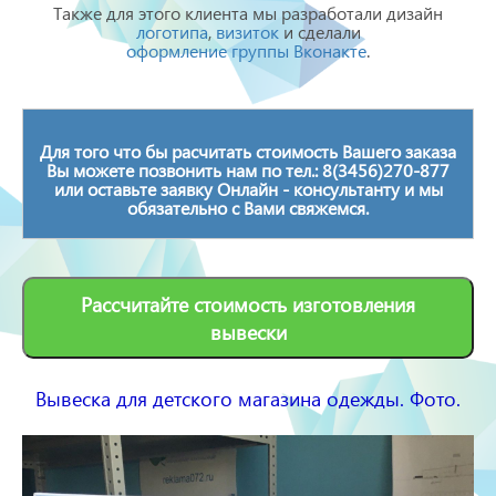
Также для этого клиента мы разработали дизайн
логотипа
,
визиток
и сделали
оформление группы Вконакте
.
Для того что бы расчитать стоимость Вашего заказа
Вы можете позвонить нам по тел.: 8(3456)270-877
или оставьте заявку Онлайн - консультанту и мы
обязательно с Вами свяжемся.
Рассчитайте стоимость изготовления
вывески
Вывеска для детского магазина одежды. Фото.