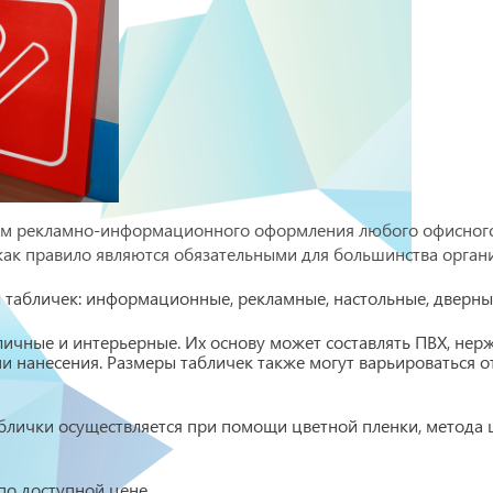
ом рекламно-информационного оформления любого офисного
ак правило являются обязательными для большинства орган
табличек: информационные, рекламные, настольные, дверные
ичные и интерьерные. Их основу может составлять ПВХ, нерж
 нанесения. Размеры табличек также могут варьироваться от
блички осуществляется при помощи цветной пленки, метода
по доступной цене.